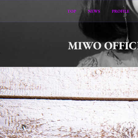
コ
ン
TOP
NEWS
PROFILE
テ
ン
ツ
へ
MIWO OFFIC
ス
キ
ッ
プ