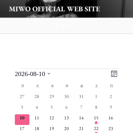
コ
MIWO OFFICIAL WEB SITE
ン
テ
ン
メニュー
ツ
へ
ス
キ
ッ
プ
イ
ビ
イ
2026-08-10
カ
ベ
ュ
ベ
レ
日
イ
月
月曜日
火
火曜日
水
水曜日
木
木曜日
金
金曜日
土
土曜日
日
日曜日
ン
ン
ー
付
ン
ダ
ベ
ト
27
28
29
30
31
1
2
0
0
0
0
0
0
0
を
の
ー
ト
ビ
ン
イ
イ
イ
イ
イ
イ
イ
選
表
ナ
3
4
5
6
7
8
9
0
0
0
0
0
0
0
ュ
示
ベ
ベ
ベ
ベ
ベ
ベ
ベ
択
ト
ビ
イ
イ
イ
イ
イ
イ
イ
h
ー
10
11
12
13
14
15
16
ン
0
ン
0
ン
0
ン
0
ン
0
1
ン
0
ン
の
ベ
ベ
ベ
ベ
ベ
ベ
ベ
a
ゲ
ナ
ト
イ
ト
イ
ト
イ
ト
イ
ト
イ
イ
ト
イ
ト
s
h
カ
17
18
19
20
21
22
23
0
ン
0
ン
0
ン
0
ン
0
ン
1
ン
0
ン
ー
ビ
ベ
ベ
ベ
ベ
ベ
ベ
f
ベ
a