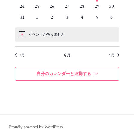
イ
ト
イ
ト
イ
ト
イ
ト
イ
ト
イ
ト
イ
ト
レ
e
s
24
25
26
27
28
29
30
シ
ン
0
ン
0
ン
0
ン
0
ン
0
ン
0
ン
0
ゲ
a
ベ
ベ
ベ
ベ
ベ
ベ
f
ベ
ン
ト
イ
ト
イ
ト
イ
ト
イ
ト
イ
ト
イ
ト
イ
ー
t
ョ
e
31
1
2
3
4
5
6
ン
0
ン
0
ン
0
ン
0
ン
0
ン
0
ン
0
u
ダ
a
ベ
ベ
ベ
ベ
ベ
ベ
ベ
シ
ン
ト
イ
ト
イ
ト
イ
ト
イ
ト
イ
ト
イ
ト
イ
r
t
ン
ン
ン
ン
ン
ン
ン
ー
ョ
e
u
ベ
ベ
ベ
ベ
ベ
ベ
ベ
d
ト
ト
ト
ト
ト
ト
ト
r
イベントがありません
ン
N
ン
ン
ン
ン
ン
ン
ン
イ
e
o
d
ト
ト
ト
ト
ト
ト
ベ
ト
t
イ
ン
i
7月
今月
9月
c
ベ
ト
e
ン
ト
自分のカレンダーと連携する
Proudly powered by WordPress